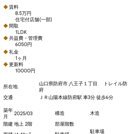
賃料
8.5万円
住宅付店舗(一部)
間取
1LDK
共益費・管理費
6050円
礼金
1ヶ月
更新料
10000円
山口県防府市 八王子１丁目 トレイル防
所在地
府
交通
ＪＲ山陽本線防府駅 車3分 徒歩6分
築年
構造
木造
2025/03
月
階建
地上 2階
部屋階数
駐車場