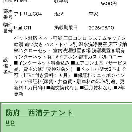
面積
駐車場
61.49m²
6600円
部屋
アトリエC04
現況
空家
番号
物件
掲載期限日
trail_C11
2026/08/10
番号
ペット対応
ペット可能
三口コンロ
システムキッチン
給湯
追い焚き
バス・トイレ別
温水洗浄便座
床下収納
W.INクローゼット
室内洗濯機置き場
洗濯機置き場有
インターネット有
TVドアホン
都市ガス
バルコニー
設
■インターネット料金込み ■エアコン１基（サービス
備・
品、貸主の修理交換対象外） ■ペット小型犬2匹まで
条件
可（1匹に付き賃料１ヵ月） ■保証料：ニッポンイン
シュア保証料(家賃・共益費・駐車料の50%別途、更
新料１万円/年) ■鍵交換代なし ■翌月賃料なし ■2年
更新
防府 西浦テナント
up