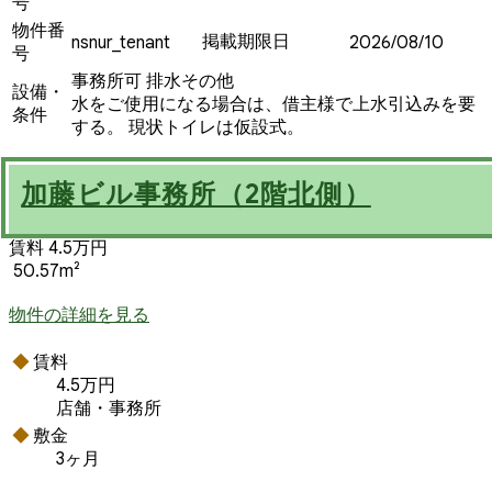
号
物件番
掲載期限日
nsnur_tenant
2026/08/10
号
事務所可
排水その他
設備・
水をご使用になる場合は、借主様で上水引込みを要
条件
する。 現状トイレは仮設式。
加藤ビル事務所（2階北側）
賃料 4.5万円
50.57m²
物件の詳細を見る
賃料
4.5万円
店舗・事務所
敷金
3ヶ月