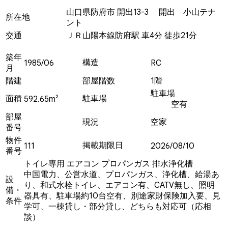
山口県防府市 開出13-3 開出 小山テナ
所在地
ント
交通
ＪＲ山陽本線防府駅 車4分 徒歩21分
築年
構造
1985/06
RC
月
階建
部屋階数
1階
駐車場
面積
駐車場
592.65m²
空有
部屋
現況
空家
番号
物件
掲載期限日
111
2026/08/10
番号
トイレ専用
エアコン
プロパンガス
排水浄化槽
中国電力、公営水道、プロパンガス、浄化槽、給湯あ
設
り、和式水栓トイレ、エアコン有、CATV無し、照明
備・
器具有、駐車場約10台空有、別途家財保険加入要、見
条件
学可、一棟貸し・部分貸し、どちらも対応可（応相
談）