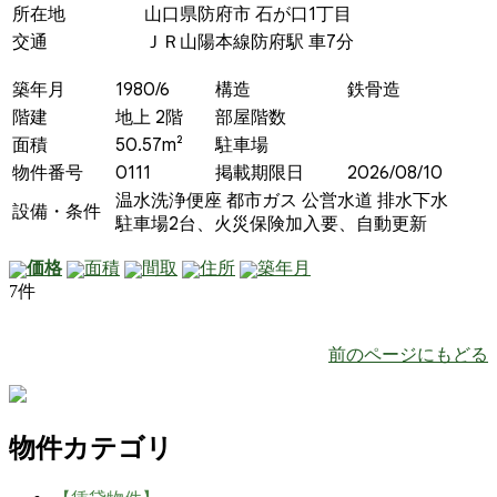
所在地
山口県防府市 石が口1丁目
交通
ＪＲ山陽本線防府駅 車7分
築年月
1980/6
構造
鉄骨造
階建
地上 2階
部屋階数
面積
50.57m²
駐車場
物件番号
0111
掲載期限日
2026/08/10
温水洗浄便座
都市ガス
公営水道
排水下水
設備・条件
駐車場2台、火災保険加入要、自動更新
価格
面積
間取
住所
築年月
7件
前のページにもどる
物件カテゴリ