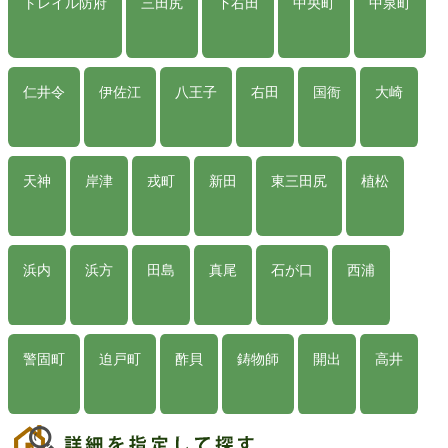
トレイル防府
三田尻
下右田
中央町
中泉町
仁井令
伊佐江
八王子
右田
国衙
大崎
天神
岸津
戎町
新田
東三田尻
植松
浜内
浜方
田島
真尾
石が口
西浦
警固町
迫戸町
酢貝
鋳物師
開出
高井