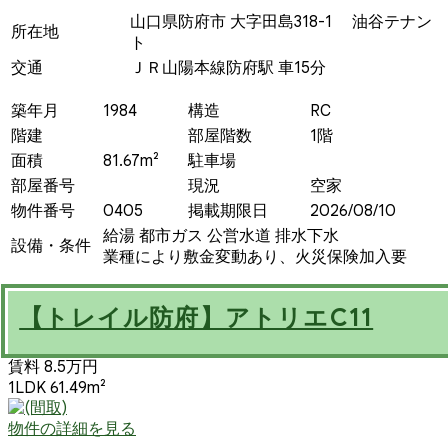
山口県防府市 大字田島318-1 油谷テナン
所在地
ト
交通
ＪＲ山陽本線防府駅 車15分
築年月
1984
構造
RC
階建
部屋階数
1階
面積
81.67m²
駐車場
部屋番号
現況
空家
物件番号
0405
掲載期限日
2026/08/10
給湯
都市ガス
公営水道
排水下水
設備・条件
業種により敷金変動あり、火災保険加入要
【トレイル防府】アトリエC11
賃料 8.5万円
1LDK 61.49m²
物件の詳細を見る