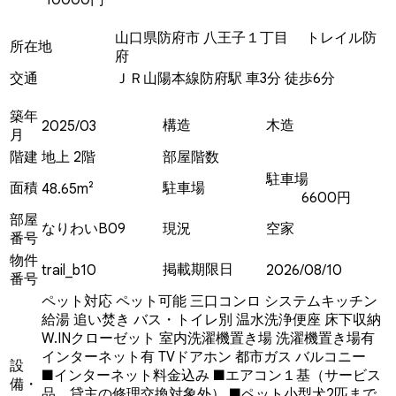
山口県防府市 八王子１丁目 トレイル防
所在地
府
交通
ＪＲ山陽本線防府駅 車3分 徒歩6分
築年
構造
木造
2025/03
月
階建
地上 2階
部屋階数
駐車場
面積
駐車場
48.65m²
6600円
部屋
なりわいB09
現況
空家
番号
物件
掲載期限日
trail_b10
2026/08/10
番号
ペット対応
ペット可能
三口コンロ
システムキッチン
給湯
追い焚き
バス・トイレ別
温水洗浄便座
床下収納
W.INクローゼット
室内洗濯機置き場
洗濯機置き場有
インターネット有
TVドアホン
都市ガス
バルコニー
設
■インターネット料金込み ■エアコン１基（サービス
備・
品、貸主の修理交換対象外） ■ペット小型犬2匹まで