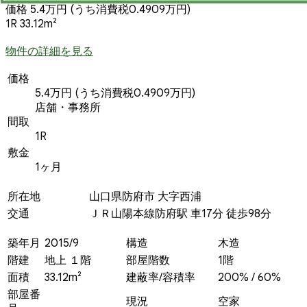
価格 5.4万円
(うち消費税0.4909万円)
1R 33.12m²
物件の詳細を見る
価格
5.4万円
(うち消費税0.4909万円)
店舗・事務所
間取
1R
敷金
1ヶ月
所在地
山口県防府市 大字西浦
交通
ＪＲ山陽本線防府駅 車17分 徒歩98分
築年月
2015/9
構造
木造
階建
地上 １階
部屋階数
1階
面積
33.12m²
建蔽率/容積率
200% / 60%
部屋番
現況
空家