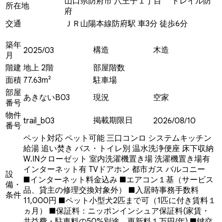
山口県防府市 八王子１丁目 トレイル防
所在地
府
交通
ＪＲ山陽本線防府駅 車3分 徒歩6分
築年
構造
木造
2025/03
月
階建
地上 2階
部屋階数
面積
77.63m²
駐車場
部屋
あきないB03
現況
空家
番号
物件
掲載期限日
trail_b03
2026/08/10
番号
ペット対応
ペット可能
三口コンロ
システムキッチン
給湯
追い焚き
バス・トイレ別
温水洗浄便座
床下収納
W.INクローゼット
室内洗濯機置き場
洗濯機置き場有
インターネット有
TVドアホン
都市ガス
バルコニー
設
■インターネット料金込み ■エアコン１基（サービス
備・
品、貸主の修理交換対象外） ■入居時事務手数料
条件
11,000円 ■ペット小型犬2匹まで可（1匹に付き賃料１
ヵ月） ■保証料：ニッポンインシュア保証料(家賃・
共益費・駐車料の50%別途、更新料１万円/年) ■鍵交