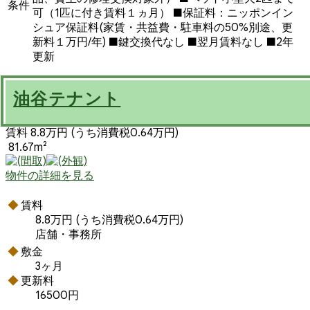
条件
可（1匹に付き賃料１ヵ月） ■保証料：ニッポンイン
シュア保証料(家賃・共益費・駐車料の50%別途、更
新料１万円/年) ■鍵交換代なし ■翌月賃料なし ■2年
更新
油谷テナント
賃料 8.8万円
(うち消費税0.64万円)
81.67m²
物件の詳細を見る
賃料
8.8万円
(うち消費税0.64万円)
店舗・事務所
敷金
3ヶ月
更新料
16500円