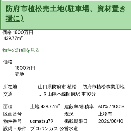
防府市植松売土地(駐車場、資材置き
場に)
価格 1800万円
439.77m²
物件の詳細を見る
価格
1800万円
売地
所在地
山口県防府市 植松 防府市植松事業用地
交通
ＪＲ山陽本線防府駅 車10分
面積
土地 439.77m²
建蔽率/容積率
60% / 100%
区画番号
現況
上物有
物件番号
uematsu79
掲載期限日
2026/08/10
設備・条件
プロパンガス
公営水道