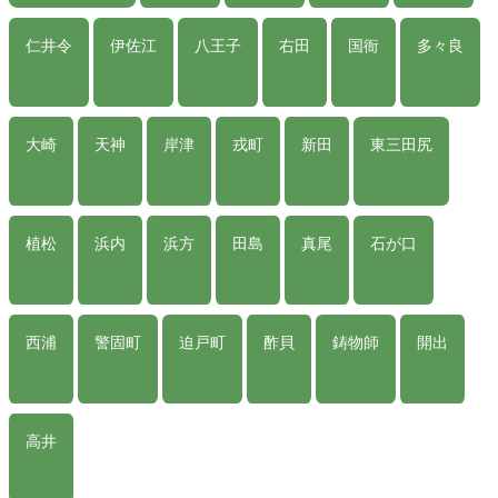
仁井令
伊佐江
八王子
右田
国衙
多々良
大崎
天神
岸津
戎町
新田
東三田尻
植松
浜内
浜方
田島
真尾
石が口
西浦
警固町
迫戸町
酢貝
鋳物師
開出
高井