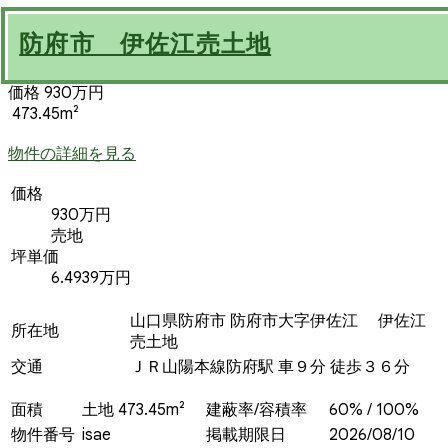
防府市 伊佐江売土地
価格 930万円
473.45m²
物件の詳細を見る
価格
930万円
売地
坪単価
6.4939万円
山口県防府市 防府市大字伊佐江 伊佐江
所在地
売土地
交通
ＪＲ山陽本線防府駅 車９分 徒歩３６分
面積
土地 473.45m²
建蔽率/容積率
60% / 100%
物件番号
isae
掲載期限日
2026/08/10