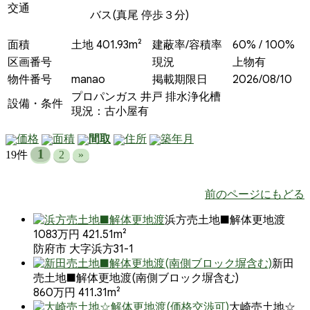
交通
バス(真尾 停歩３分)
面積
土地 401.93m²
建蔽率/容積率
60% / 100%
区画番号
現況
上物有
物件番号
manao
掲載期限日
2026/08/10
プロパンガス
井戸
排水浄化槽
設備・条件
現況：古小屋有
価格
面積
間取
住所
築年月
1
19件
2
»
前のページにもどる
浜方売土地■解体更地渡
1083万円
421.51m²
防府市 大字浜方31-1
新田
売土地■解体更地渡(南側ブロック塀含む)
860万円
411.31m²
大崎売土地☆