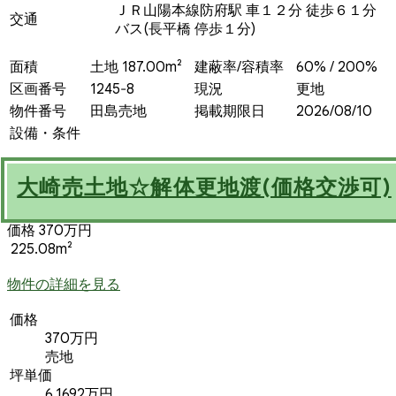
ＪＲ山陽本線防府駅 車１２分 徒歩６１分
交通
バス(長平橋 停歩１分)
面積
土地 187.00m²
建蔽率/容積率
60% / 200%
区画番号
1245‐8
現況
更地
物件番号
田島売地
掲載期限日
2026/08/10
設備・条件
大崎売土地☆解体更地渡(価格交渉可)
価格 370万円
225.08m²
物件の詳細を見る
価格
370万円
売地
坪単価
6.1692万円