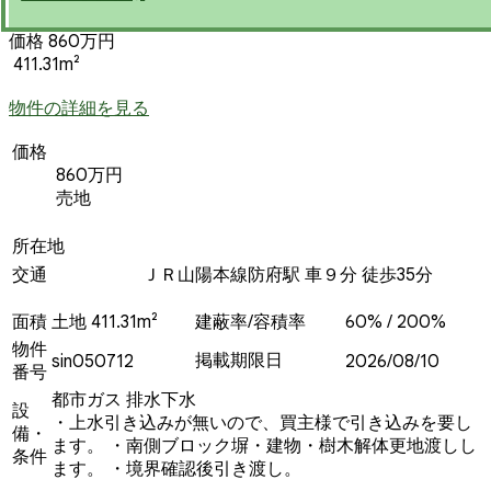
価格 860万円
411.31m²
物件の詳細を見る
価格
860万円
売地
所在地
交通
ＪＲ山陽本線防府駅 車９分 徒歩35分
面積
土地 411.31m²
建蔽率/容積率
60% / 200%
物件
掲載期限日
sin050712
2026/08/10
番号
都市ガス
排水下水
設
・上水引き込みが無いので、買主様で引き込みを要し
備・
ます。 ・南側ブロック塀・建物・樹木解体更地渡しし
条件
ます。 ・境界確認後引き渡し。