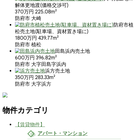
解体更地渡(価格交渉可)
370万円
225.08m²
防府市 大崎
防府市植
松売土地(駐車場、資材置き場に)
1800万円
439.77m²
防府市 植松
田島浜内売土地
600万円
396.82m²
防府市 大字田島字浜内
浜方売土地
350万円
283.33m²
防府市 大字浜方
物件カテゴリ
【賃貸物件】
アパート・マンション