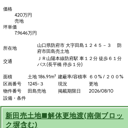
価格
420万円
売地
坪単価
7.9646万円
山口県防府市 大字田島１２４５－３ 防
所在地
府市田島売土地
ＪＲ山陽本線防府駅 車１２分 徒歩６１分
交通
バス(長平橋 停歩１分)
面積
土地 186.91m²
建蔽率/容積率
６０% / ２００%
区画番号
1245‐３
現況
更地
物件番号
田島売地
掲載期限日
2026/08/10
設備・条件
新田売土地■解体更地渡(南側ブロッ
ク塀含む)