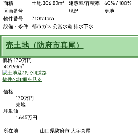
面積
土地 306.82m²
建蔽率/容積率
60% / 180%
区画番号
現況
更地
物件番号
710tatara
設備・条件
都市ガス
公営水道
排水下水
売土地（防府市真尾）
価格 170万円
401.93m²
物件の詳細を見る
価格
170万円
売地
坪単価
1.645万円
所在地
山口県防府市 大字真尾