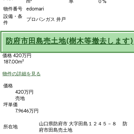
m²
率
０%
物件番号
edomari
設備・条
プロパンガス
井戸
件
防府市田島売土地(樹木等撤去します)
価格 420万円
187.00m²
物件の詳細を見る
価格
420万円
売地
坪単価
7.9646万円
山口県防府市 大字田島１２４５－８ 防
所在地
府市田島売土地