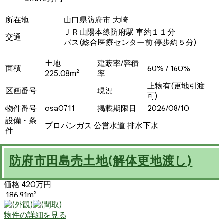
所在地
山口県防府市 大崎
ＪＲ山陽本線防府駅 車約１１分
交通
バス(総合医療センター前 停歩約５分)
土地
建蔽率/容積
面積
60% / 160%
225.08m²
率
上物有(更地引渡
区画番号
現況
可)
物件番号
osa0711
掲載期限日
2026/08/10
設備・条
プロパンガス
公営水道
排水下水
件
防府市田島売土地(解体更地渡し)
価格 420万円
186.91m²
物件の詳細を見る