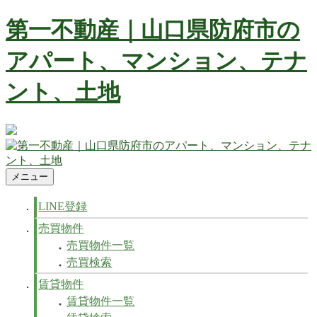
コ
第一不動産｜山口県防府市の
ン
テ
アパート、マンション、テナ
ン
ツ
ント、土地
へ
ス
キ
ッ
防府市の不動産 賃貸、マンション、アパート、テナントなど
プ
不動産の事ならお任せ下さい
メニュー
第一不動産｜山口県防府市のアパート、マンション、テナン
防府市の不動産 賃貸、マンション、アパート、テナントなど
ト、土地
不動産の事ならお任せ下さい
LINE登録
売買物件
売買物件一覧
売買検索
賃貸物件
賃貸物件一覧