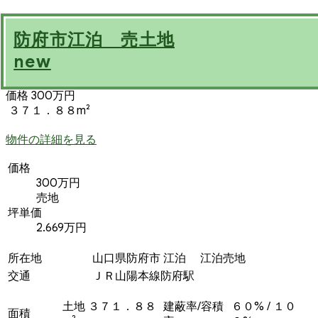
防府市江泊 売土地
new
価格 300万円
３７１．８８m²
物件の詳細を見る
価格
300万円
売地
坪単価
2.669万円
所在地
山口県防府市 江泊 江泊売地
交通
ＪＲ山陽本線防府駅
土地 ３７１．８８
建蔽率/容積
６０% / １０
面積