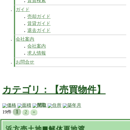
賃貸検索
ガイド
売却ガイド
賃貸ガイド
退去ガイド
会社案内
会社案内
求人情報
お問合せ
カテゴリ：【売買物件】
価格
面積
間取
住所
築年月
1
19件
2
»
浜方売土地■解体更地渡