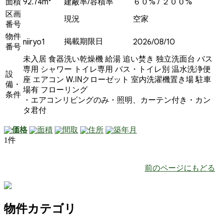
面積
92.74m²
建蔽率/容積率
６０% / ２００%
区画
現況
空家
番号
物件
掲載期限日
niiryo1
2026/08/10
番号
未入居
食器洗い乾燥機
給湯
追い焚き
独立洗面台
バス
専用
シャワー
トイレ専用
バス・トイレ別
温水洗浄便
設
座
エアコン
W.INクローゼット
室内洗濯機置き場
駐車
備・
場有
フローリング
条件
・エアコンリビングのみ・照明、カーテン付き・カン
タ君付
価格
面積
間取
住所
築年月
1件
前のページにもどる
物件カテゴリ