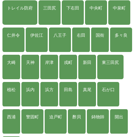
トレイル防府
三田尻
下右田
中央町
中泉町
仁井令
伊佐江
八王子
右田
国衙
多々良
大崎
天神
岸津
戎町
新田
東三田尻
植松
浜内
浜方
田島
真尾
石が口
西浦
警固町
迫戸町
酢貝
鋳物師
開出