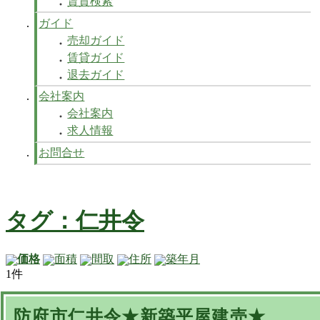
賃貸検索
ガイド
売却ガイド
賃貸ガイド
退去ガイド
会社案内
会社案内
求人情報
お問合せ
タグ：仁井令
価格
面積
間取
住所
築年月
1件
防府市仁井令★新築平屋建売★