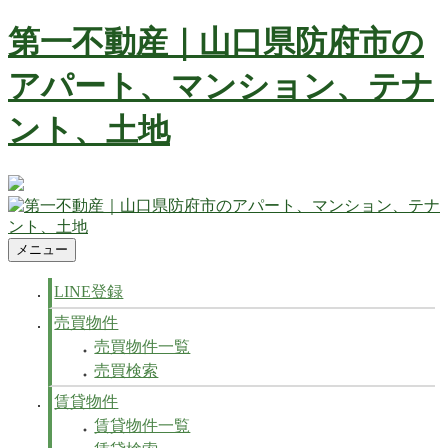
コ
第一不動産｜山口県防府市の
ン
テ
アパート、マンション、テナ
ン
ツ
ント、土地
へ
ス
キ
ッ
防府市の不動産 賃貸、マンション、アパート、テナントなど
プ
不動産の事ならお任せ下さい
メニュー
第一不動産｜山口県防府市のアパート、マンション、テナン
防府市の不動産 賃貸、マンション、アパート、テナントなど
ト、土地
不動産の事ならお任せ下さい
LINE登録
売買物件
売買物件一覧
売買検索
賃貸物件
賃貸物件一覧