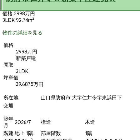
価格 2998万円
3LDK 92.74m²
物件の詳細を見る
価格
2998万円
新築戸建
間取
3LDK
坪単価
39.6875万円
所在地
山口県防府市 大字仁井令字東浜田下
交通
築年
構造
木造
2026/7
月
階建
地上 1階
部屋階数
1階