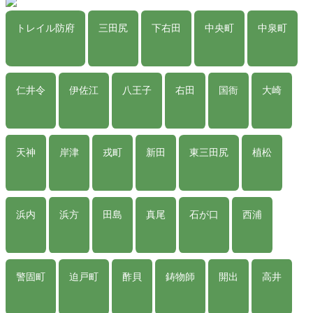
トレイル防府
三田尻
下右田
中央町
中泉町
仁井令
伊佐江
八王子
右田
国衙
大崎
天神
岸津
戎町
新田
東三田尻
植松
浜内
浜方
田島
真尾
石が口
西浦
警固町
迫戸町
酢貝
鋳物師
開出
高井