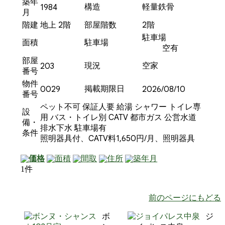
築年
構造
軽量鉄骨
1984
月
階建
地上 2階
部屋階数
2階
駐車場
面積
駐車場
空有
部屋
現況
空家
203
番号
物件
掲載期限日
0029
2026/08/10
番号
ペット不可
保証人要
給湯
シャワー
トイレ専
設
用
バス・トイレ別
CATV
都市ガス
公営水道
備・
排水下水
駐車場有
条件
照明器具付、CATV料1,650円/月、照明器具
価格
面積
間取
住所
築年月
1件
前のページにもどる
ボ
ジ