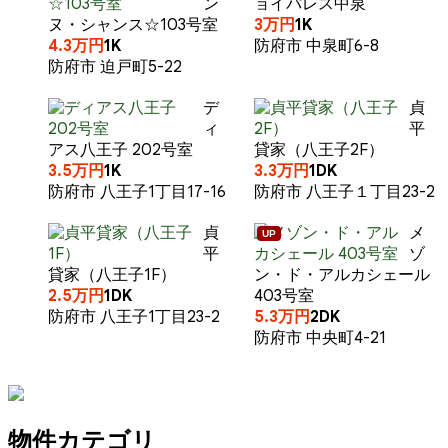
ン
ョイパレス中泉
ヌ・シャンス☆103号室
3万円
1K
4.3万円
1K
防府市 中泉町6-8
防府市 迫戸町5-22
デ
貞
ィ
平
アス八王子 202号室
貸家（八王子2F）
3.5万円
1K
3.3万円
1DK
防府市 八王子1丁目17-16
防府市 八王子１丁目23-2
貞
メ
UP
平
ゾ
貸家（八王子1F）
ン・ド・アルカシェール
2.5万円
1DK
403号室
防府市 八王子1丁目23-2
5.3万円
2DK
防府市 中央町4-21
物件カテゴリ