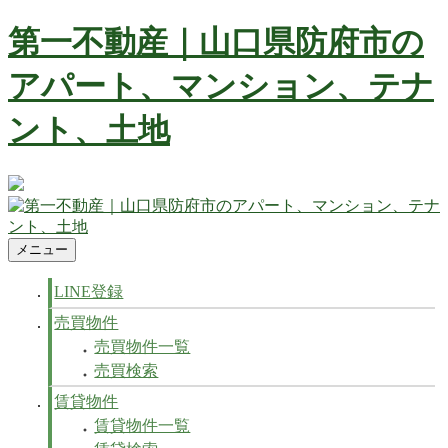
コ
第一不動産｜山口県防府市の
ン
テ
アパート、マンション、テナ
ン
ツ
ント、土地
へ
ス
キ
ッ
防府市の不動産 賃貸、マンション、アパート、テナントなど
プ
不動産の事ならお任せ下さい
メニュー
第一不動産｜山口県防府市のアパート、マンション、テナン
防府市の不動産 賃貸、マンション、アパート、テナントなど
ト、土地
不動産の事ならお任せ下さい
LINE登録
売買物件
売買物件一覧
売買検索
賃貸物件
賃貸物件一覧