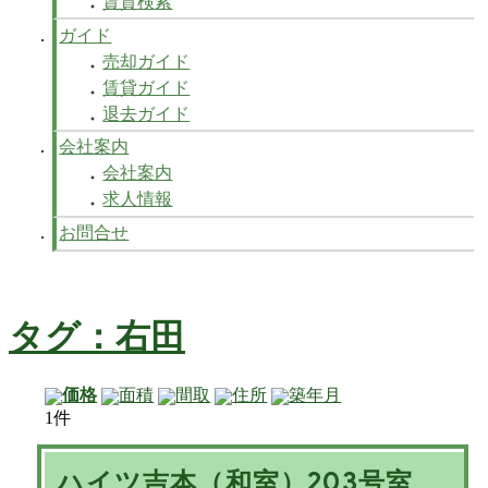
賃貸検索
ガイド
売却ガイド
賃貸ガイド
退去ガイド
会社案内
会社案内
求人情報
お問合せ
タグ：右田
価格
面積
間取
住所
築年月
1件
ハイツ吉本（和室）203号室