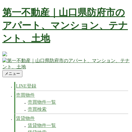
コ
第一不動産｜山口県防府市の
ン
テ
アパート、マンション、テナ
ン
ツ
ント、土地
へ
ス
キ
ッ
防府市の不動産 賃貸、マンション、アパート、テナントなど
プ
不動産の事ならお任せ下さい
メニュー
第一不動産｜山口県防府市のアパート、マンション、テナン
防府市の不動産 賃貸、マンション、アパート、テナントなど
ト、土地
不動産の事ならお任せ下さい
LINE登録
売買物件
売買物件一覧
売買検索
賃貸物件
賃貸物件一覧