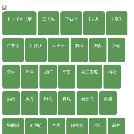
トレイル防府
三田尻
下右田
中央町
中泉町
仁井令
伊佐江
八王子
右田
国衙
大崎
天神
岸津
戎町
新田
東三田尻
植松
浜内
浜方
田島
真尾
石が口
西浦
警固町
迫戸町
酢貝
鋳物師
開出
高井