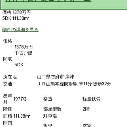
価格 1378万円
5DK 111.38m²
物件の詳細を見る
価格
1378万円
中古戸建
間取
5DK
所在地
山口県防府市 岸津
交通
ＪＲ山陽本線防府駅 車11分 徒歩32分
築年
構造
軽量鉄骨
1977/3
月
階建
部屋階数
2階
面積
111.38m²
駐車場
区画
現況
空家