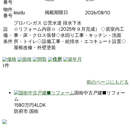
番号
物件
掲載期限日
kisidu
2026/08/10
番号
プロパンガス
公営水道
排水下水
設
☆リフォーム内容☆（2025年９月完成） ◇居室内工
備・
事・床・クロス張替◇水回り工事・キッチン・洗面
条件
所・トイレ◇設備工事・給排水・エコキュート設置◇
屋根改修・外壁塗装
価格
面積
間取
住所
築年月
1件
前のページにもどる
国衙中古戸建■リフォー
ム
1580万円
4LDK
防府市 国衙