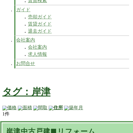
賃貸検索
ガイド
売却ガイド
賃貸ガイド
退去ガイド
会社案内
会社案内
求人情報
お問合せ
タグ：岸津
価格
面積
間取
住所
築年月
1件
岸津中古戸建■リフォーム