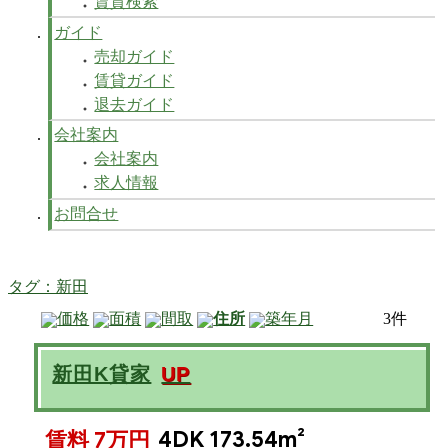
賃貸検索
ガイド
売却ガイド
賃貸ガイド
退去ガイド
会社案内
会社案内
求人情報
お問合せ
タグ：新田
価格
面積
間取
住所
築年月
3件
新田K貸家
UP
4DK 173.54m²
賃料 7万円