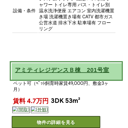
ャワー
トイレ専用
バス・トイレ別
設備・条件
温水洗浄便座
エアコン
室内洗濯機置
き場
洗濯機置き場有
CATV
都市ガス
公営水道
排水下水
駐車場有
フロー
リング
アミティレジデンスＢ棟 201号室
ペット可（ﾍﾟｯﾄ飼育時家賃49,000円、敷金3ヶ
月）
3DK 53m²
賃料 4.7万円
物件の詳細を見る