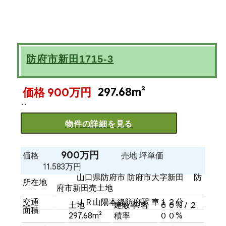
防府市新田1715-3
297.68m²
価格 900万円
物件の詳細を見る
900万円
価格
売地
坪単価
11.583万円
山口県防府市 防府市大字新田 防
所在地
府市新田売土地
交通
ＪＲ山陽本線防府駅 車１２分
土地
建蔽率/容
６０% / ２
面積
297.68m²
積率
００%