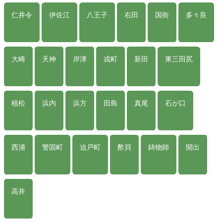
仁井令
伊佐江
八王子
右田
国衙
多々良
大崎
天神
岸津
戎町
新田
東三田尻
植松
浜内
浜方
田島
真尾
石が口
西浦
警固町
迫戸町
酢貝
鋳物師
開出
高井