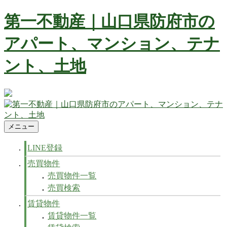
コ
第一不動産｜山口県防府市の
ン
テ
アパート、マンション、テナ
ン
ツ
ント、土地
へ
ス
キ
ッ
防府市の不動産 賃貸、マンション、アパート、テナントなど
プ
不動産の事ならお任せ下さい
メニュー
防府市の不動産 賃貸、マンション、アパート、テナントなど
第一不動産｜山口県防府市のアパート、マンション、テナン
不動産の事ならお任せ下さい
ト、土地
LINE登録
売買物件
売買物件一覧
売買検索
賃貸物件
賃貸物件一覧