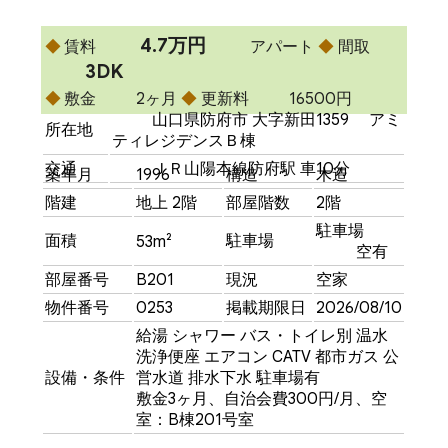
4.7万円
賃料
アパート
間取
3DK
敷金
2ヶ月
更新料
16500円
山口県防府市 大字新田1359 アミ
所在地
ティレジデンスＢ棟
交通
ＪＲ山陽本線防府駅 車10分
築年月
1996
構造
木造
階建
地上 2階
部屋階数
2階
駐車場
面積
駐車場
53m²
空有
部屋番号
B201
現況
空家
物件番号
0253
掲載期限日
2026/08/10
給湯
シャワー
バス・トイレ別
温水
洗浄便座
エアコン
CATV
都市ガス
公
設備・条件
営水道
排水下水
駐車場有
敷金3ヶ月、自治会費300円/月、空
室：B棟201号室