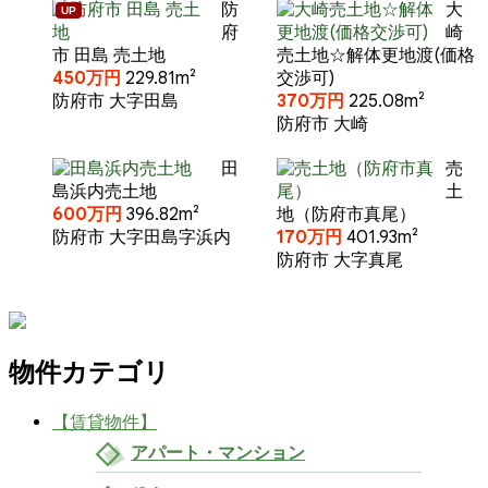
防
大
UP
府
崎
市 田島 売土地
売土地☆解体更地渡(価格
450万円
229.81m²
交渉可)
防府市 大字田島
370万円
225.08m²
防府市 大崎
田
売
島浜内売土地
土
600万円
396.82m²
地（防府市真尾）
防府市 大字田島字浜内
170万円
401.93m²
防府市 大字真尾
物件カテゴリ
【賃貸物件】
アパート・マンション