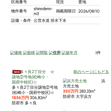
区画番号
現況
更地
shinndenn-
物件番号
掲載期限日
2026/08/10
m3
設備・条件
公営水道
排水下水
価格
面積
間取
住所
築年月
3件
☆
前のページにもどる
NEW
浜
方売土地
多々良2丁目分譲地②号地
350万円
283.33m²
(松崎小・国府中校区)☆
防府市 大字浜方
1856万円
306.82m²
防府市 多々良