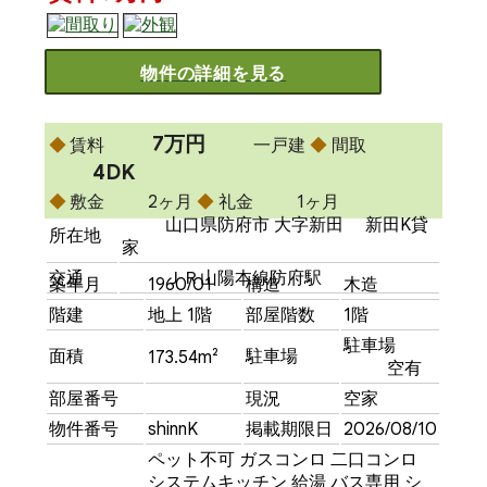
物件の詳細を見る
7万円
賃料
一戸建
間取
4DK
敷金
2ヶ月
礼金
1ヶ月
山口県防府市 大字新田 新田K貸
所在地
家
交通
ＪＲ山陽本線防府駅
築年月
1960/01
構造
木造
階建
地上 1階
部屋階数
1階
駐車場
面積
駐車場
173.54m²
空有
部屋番号
現況
空家
物件番号
shinnK
掲載期限日
2026/08/10
ペット不可
ガスコンロ
二口コンロ
システムキッチン
給湯
バス専用
シ