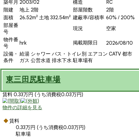
築年月
2003/02
構造
RC
階建
地上 2階
部屋階数
2階
面積
26.52m² 土地 332.54m²
建蔽率/容積率
60% / 200%
部屋番
現況
空家
号
物件番
掲載期限日
hrk
2026/08/10
号
設備・
給湯
シャワー
バス・トイレ別
エアコン
CATV
都市
条件
ガス
公営水道
排水下水
駐車場有
東三田尻駐車場
賃料 0.33万円
(うち消費税0.03万円)
物件の詳細を見る
賃料
0.33万円
(うち消費税0.03万円)
駐車場