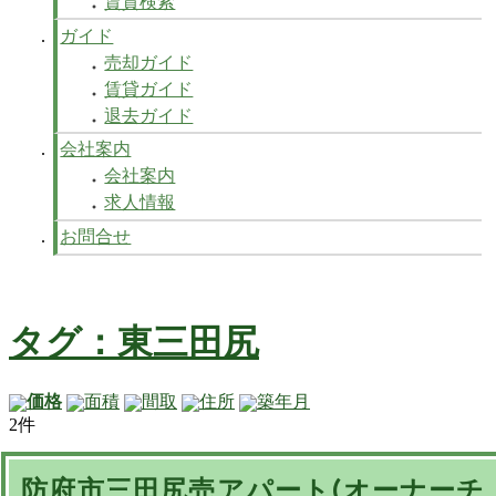
賃貸検索
ガイド
売却ガイド
賃貸ガイド
退去ガイド
会社案内
会社案内
求人情報
お問合せ
タグ：東三田尻
価格
面積
間取
住所
築年月
2件
防府市三田尻売アパート(オーナーチ