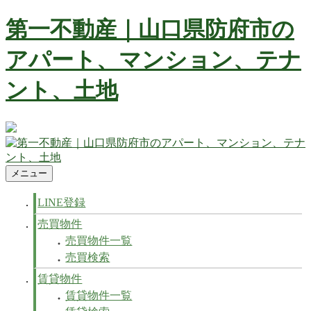
コ
第一不動産｜山口県防府市の
ン
テ
アパート、マンション、テナ
ン
ツ
ント、土地
へ
ス
キ
ッ
防府市の不動産 賃貸、マンション、アパート、テナントなど
プ
不動産の事ならお任せ下さい
メニュー
第一不動産｜山口県防府市のアパート、マンション、テナン
防府市の不動産 賃貸、マンション、アパート、テナントなど
ト、土地
不動産の事ならお任せ下さい
LINE登録
売買物件
売買物件一覧
売買検索
賃貸物件
賃貸物件一覧