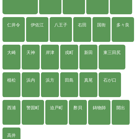
仁井令
伊佐江
八王子
右田
国衙
多々良
大崎
天神
岸津
戎町
新田
東三田尻
植松
浜内
浜方
田島
真尾
石が口
西浦
警固町
迫戸町
酢貝
鋳物師
開出
高井