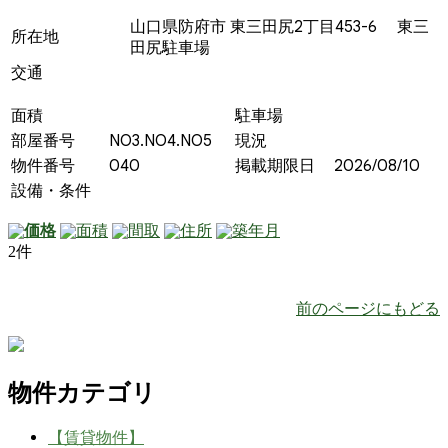
山口県防府市 東三田尻2丁目453-6 東三
所在地
田尻駐車場
交通
面積
駐車場
部屋番号
NO3.NO4.NO5
現況
物件番号
040
掲載期限日
2026/08/10
設備・条件
価格
面積
間取
住所
築年月
2件
前のページにもどる
物件カテゴリ
【賃貸物件】