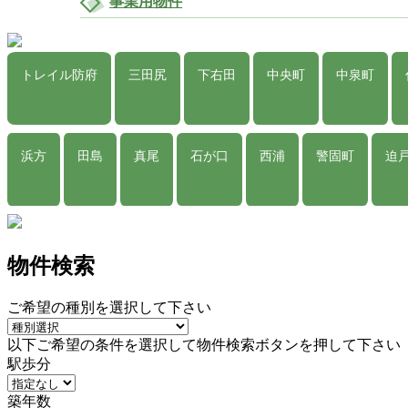
事業用物件
トレイル防府
三田尻
下右田
中央町
中泉町
浜方
田島
真尾
石が口
西浦
警固町
迫
物件検索
ご希望の種別を選択して下さい
以下ご希望の条件を選択して物件検索ボタンを押して下さい
駅歩分
築年数