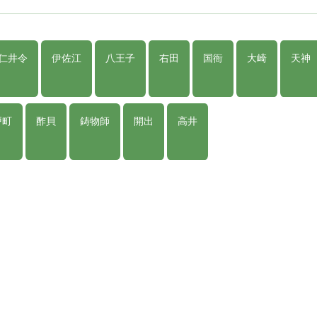
仁井令
伊佐江
八王子
右田
国衙
大崎
天神
戸町
酢貝
鋳物師
開出
高井