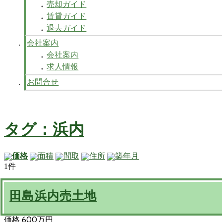
売却ガイド
賃貸ガイド
退去ガイド
会社案内
会社案内
求人情報
お問合せ
タグ：浜内
価格
面積
間取
住所
築年月
1件
田島浜内売土地
価格 600万円