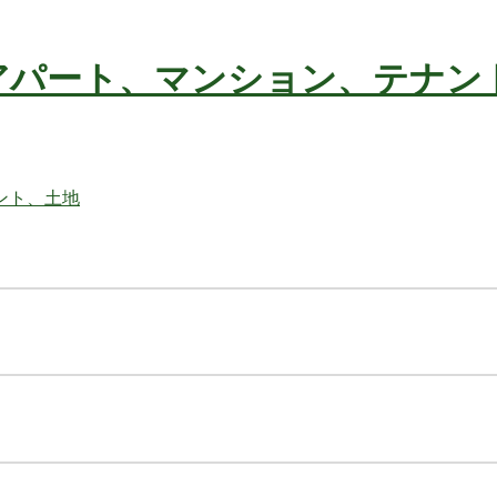
アパート、マンション、テナン
不動産の事ならお任せ下さい
ト、土地
不動産の事ならお任せ下さい