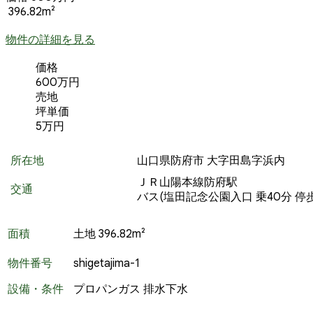
396.82m²
物件の詳細を見る
価格
600万円
売地
坪単価
5万円
所在地
山口県防府市 大字田島字浜内
ＪＲ山陽本線防府駅
交通
バス(塩田記念公園入口 乗40分 停歩
面積
土地 396.82m²
物件番号
shigetajima-1
設備・条件
プロパンガス
排水下水