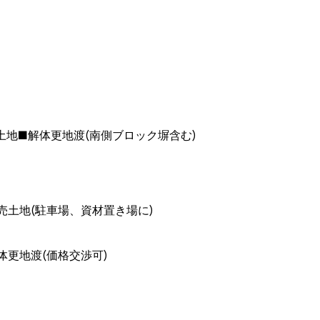
土地■解体更地渡(南側ブロック塀含む)
売土地(駐車場、資材置き場に)
体更地渡(価格交渉可)