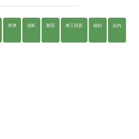
岸津
戎町
新田
東三田尻
植松
浜内