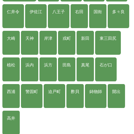
仁井令
伊佐江
八王子
右田
国衙
多々良
大崎
天神
岸津
戎町
新田
東三田尻
植松
浜内
浜方
田島
真尾
石が口
西浦
警固町
迫戸町
酢貝
鋳物師
開出
高井