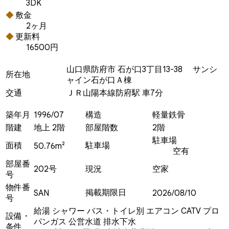
3DK
敷金
2ヶ月
更新料
16500円
山口県防府市 石が口3丁目13-38 サンシ
所在地
ャイン石が口Ａ棟
交通
ＪＲ山陽本線防府駅 車7分
築年月
1996/07
構造
軽量鉄骨
階建
地上 2階
部屋階数
2階
駐車場
面積
駐車場
50.76m²
空有
部屋番
202号
現況
空家
号
物件番
掲載期限日
SAN
2026/08/10
号
給湯
シャワー
バス・トイレ別
エアコン
CATV
プロ
設備・
パンガス
公営水道
排水下水
条件