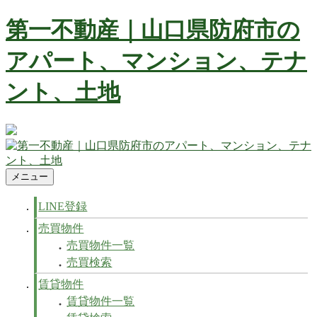
コ
第一不動産｜山口県防府市の
ン
テ
アパート、マンション、テナ
ン
ツ
ント、土地
へ
ス
キ
ッ
防府市の不動産 賃貸、マンション、アパート、テナントなど
プ
不動産の事ならお任せ下さい
メニュー
第一不動産｜山口県防府市のアパート、マンション、テナン
防府市の不動産 賃貸、マンション、アパート、テナントなど
ト、土地
不動産の事ならお任せ下さい
LINE登録
売買物件
売買物件一覧
売買検索
賃貸物件
賃貸物件一覧