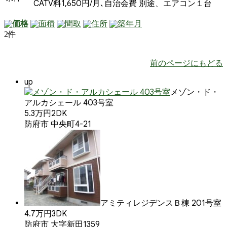
CATV料1,650円/月､自治会費 別途、エアコン１台
価格
面積
間取
住所
築年月
2件
前のページにもどる
up
メゾン・ド・
アルカシェール 403号室
5.3万円
2DK
防府市 中央町4-21
アミティレジデンスＢ棟 201号室
4.7万円
3DK
防府市 大字新田1359