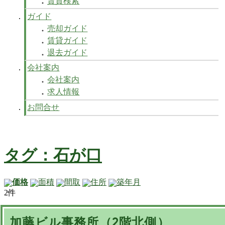
賃貸検索
ガイド
売却ガイド
賃貸ガイド
退去ガイド
会社案内
会社案内
求人情報
お問合せ
タグ：石が口
価格
面積
間取
住所
築年月
2件
加藤ビル事務所（2階北側）