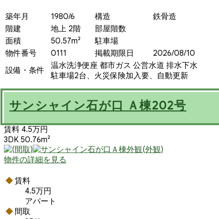
築年月
1980/6
構造
鉄骨造
階建
地上 2階
部屋階数
面積
50.57m²
駐車場
物件番号
0111
掲載期限日
2026/08/10
温水洗浄便座
都市ガス
公営水道
排水下水
設備・条件
駐車場2台、火災保険加入要、自動更新
サンシャイン石が口 Ａ棟202号
賃料 4.5万円
3DK 50.76m²
物件の詳細を見る
賃料
4.5万円
アパート
間取