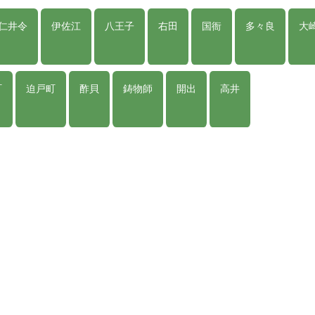
仁井令
伊佐江
八王子
右田
国衙
多々良
大
町
迫戸町
酢貝
鋳物師
開出
高井