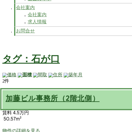
会社案内
会社案内
求人情報
お問合せ
タグ：石が口
価格
面積
間取
住所
築年月
2件
加藤ビル事務所（2階北側）
賃料 4.5万円
50.57m²
物件の詳細を見る