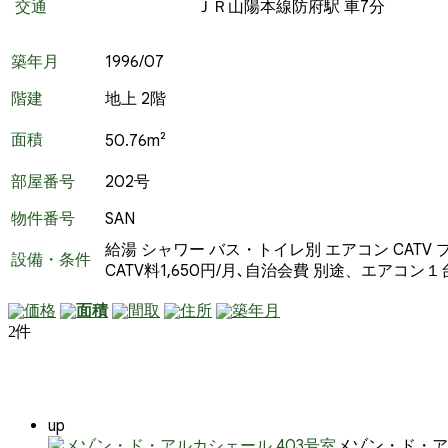
交通
ＪＲ山陽本線防府駅 車7分
築年月
1996/07
階建
地上 2階
面積
50.76m²
部屋番号
202号
物件番号
SAN
給湯
シャワー
バス・トイレ別
エアコン
CATV
設備・条件
CATV料1,650円/月､自治会費 別途、エアコン１
価格
面積
間取
住所
築年月
2件
up
メゾン・ド・ア