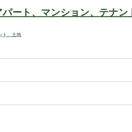
アパート、マンション、テナン
不動産の事ならお任せ下さい
ト、土地
不動産の事ならお任せ下さい