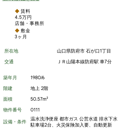
賃料
4.5万円
店舗・事務所
敷金
3ヶ月
所在地
山口県防府市 石が口1丁目
交通
ＪＲ山陽本線防府駅 車7分
築年月
1980/6
階建
地上 2階
面積
50.57m²
物件番号
0111
温水洗浄便座
都市ガス
公営水道
排水下水
設備・条件
駐車場2台、火災保険加入要、自動更新