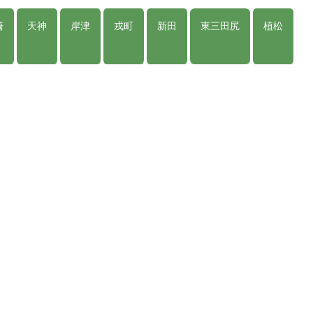
崎
天神
岸津
戎町
新田
東三田尻
植松