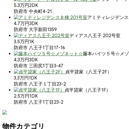
5.3万円
2DK
防府市 中央町4-21
アミティレジデンスＢ
4.7万円
3DK
防府市 大字新田1359
ディアス八王子 202号室
3.5万円
1K
防府市 八王子1丁目17-16
藤本ハイツ５号☆メゾ
4.3万円
3DK
防府市 三田尻1丁目3-47
貞平貸家（八王子2F）
3.3万円
1DK
防府市 八王子１丁目23-2
貞平貸家（八王子1F）
2.5万円
1DK
防府市 八王子1丁目23-2
物件カテゴリ