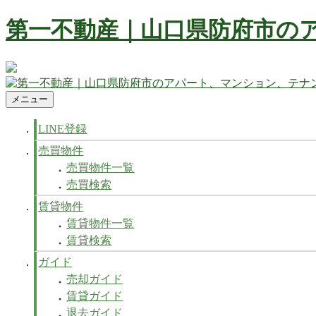
コ
第一不動産｜山口県防府市の
ン
テ
ン
防府市の不動産 賃貸、マンション、アパート、テナントなど
ツ
へ
メニュー
第一不動産｜山口県防府市のアパート、マンション、テナン
防府市の不動産 賃貸、マンション、アパート、テナントなど
ス
キ
LINE登録
ッ
売買物件
プ
売買物件一覧
売買検索
賃貸物件
賃貸物件一覧
賃貸検索
ガイド
売却ガイド
賃貸ガイド
退去ガイド