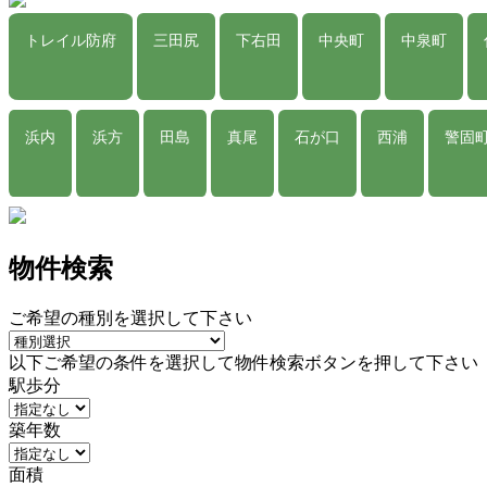
トレイル防府
三田尻
下右田
中央町
中泉町
浜内
浜方
田島
真尾
石が口
西浦
警固
物件検索
ご希望の種別を選択して下さい
以下ご希望の条件を選択して物件検索ボタンを押して下さい
駅歩分
築年数
面積