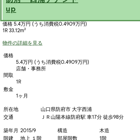
up
価格 5.4万円
(うち消費税0.4909万円)
1R 33.12m²
物件の詳細を見る
価格
5.4万円
(うち消費税0.4909万円)
店舗・事務所
間取
1R
敷金
1ヶ月
所在地
山口県防府市 大字西浦
交通
ＪＲ山陽本線防府駅 車17分 徒歩98分
築年月
2015/9
構造
木造
階建
地上 １階
部屋階数
1階