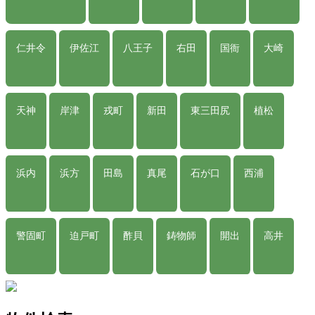
仁井令
伊佐江
八王子
右田
国衙
大崎
天神
岸津
戎町
新田
東三田尻
植松
浜内
浜方
田島
真尾
石が口
西浦
警固町
迫戸町
酢貝
鋳物師
開出
高井