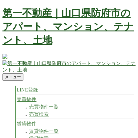
コ
第一不動産｜山口県防府市の
ン
テ
アパート、マンション、テナ
ン
ツ
ント、土地
へ
ス
キ
ッ
防府市の不動産 賃貸、マンション、アパート、テナントなど
プ
不動産の事ならお任せ下さい
メニュー
第一不動産｜山口県防府市のアパート、マンション、テナン
防府市の不動産 賃貸、マンション、アパート、テナントなど
ト、土地
不動産の事ならお任せ下さい
LINE登録
売買物件
売買物件一覧
売買検索
賃貸物件
賃貸物件一覧