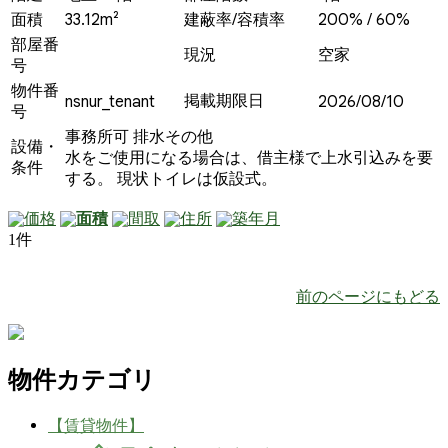
面積
33.12m²
建蔽率/容積率
200% / 60%
部屋番
現況
空家
号
物件番
掲載期限日
nsnur_tenant
2026/08/10
号
事務所可
排水その他
設備・
水をご使用になる場合は、借主様で上水引込みを要
条件
する。 現状トイレは仮設式。
価格
面積
間取
住所
築年月
1件
前のページにもどる
物件カテゴリ
【賃貸物件】