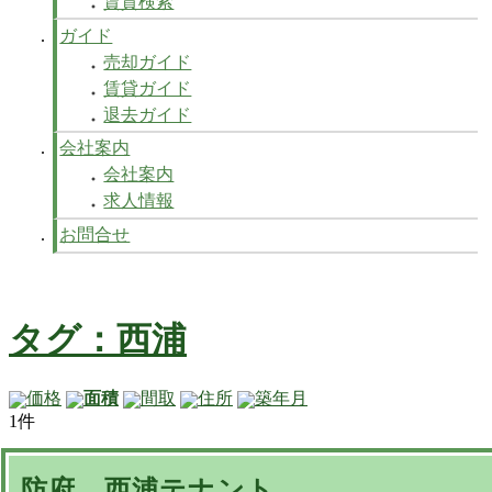
賃貸検索
ガイド
売却ガイド
賃貸ガイド
退去ガイド
会社案内
会社案内
求人情報
お問合せ
タグ：西浦
価格
面積
間取
住所
築年月
1件
防府 西浦テナント