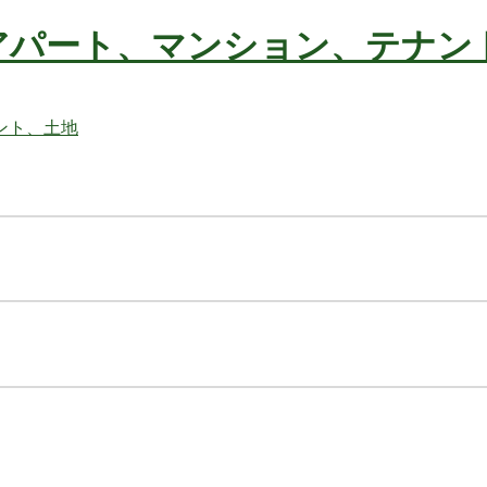
アパート、マンション、テナン
不動産の事ならお任せ下さい
ト、土地
不動産の事ならお任せ下さい