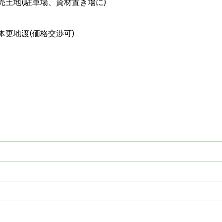
売土地(駐車場、資材置き場に)
体更地渡(価格交渉可)