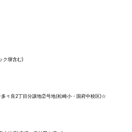
ック塀含む)
☆多々良2丁目分譲地②号地(松崎小・国府中校区)☆