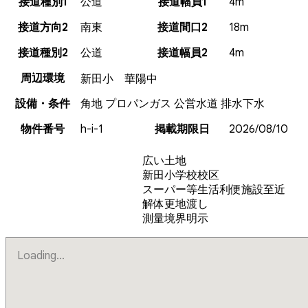
接道種別1
公道
接道幅員1
4m
接道方向2
南東
接道間口2
18m
接道種別2
公道
接道幅員2
4m
周辺環境
新田小 華陽中
設備・条件
角地
プロパンガス
公営水道
排水下水
物件番号
h-i-1
掲載期限日
2026/08/10
広い土地
新田小学校校区
スーパー等生活利便施設至近
解体更地渡し
測量境界明示
Loading...