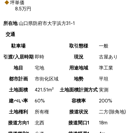
坪単価
8.5万円
所在地
山口県防府市大字浜方31-1
交通
駐車場
取引態様
一般
引渡/入居時期
即時
現況
古屋あり
地目
宅地
用途地域
準工業
都市計画
市街化区域
地勢
平坦
土地面積
421.51m²
土地面積計測方式
実測
建ぺい率
60%
容積率
200%
土地権利
所有権
接道状況
二方(除角地)
接道方向1
北西
接道間口1
18m