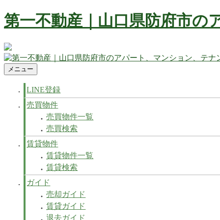
コ
第一不動産｜山口県防府市の
ン
テ
ン
防府市の不動産 賃貸、マンション、アパート、テナントなど
ツ
へ
メニュー
第一不動産｜山口県防府市のアパート、マンション、テナン
防府市の不動産 賃貸、マンション、アパート、テナントなど
ス
キ
LINE登録
ッ
売買物件
プ
売買物件一覧
売買検索
賃貸物件
賃貸物件一覧
賃貸検索
ガイド
売却ガイド
賃貸ガイド
退去ガイド