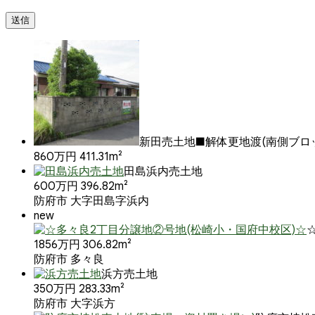
新田売土地■解体更地渡(南側ブロ
860万円
411.31m²
田島浜内売土地
600万円
396.82m²
防府市 大字田島字浜内
new
1856万円
306.82m²
防府市 多々良
浜方売土地
350万円
283.33m²
防府市 大字浜方