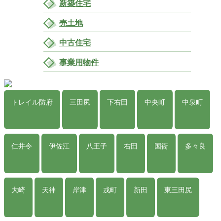
新築住宅
売土地
中古住宅
事業用物件
トレイル防府
三田尻
下右田
中央町
中泉町
仁井令
伊佐江
八王子
右田
国衙
多々良
大崎
天神
岸津
戎町
新田
東三田尻