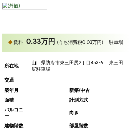
0.33万円
賃料
(うち消費税0.03万円)
駐車場
山口県防府市東三田尻2丁目453-6 東三田
所在地
尻駐車場
交通
築年月
新築/中古
面積
計測方式
バルコニ
向き
ー
建物階数
部屋階数