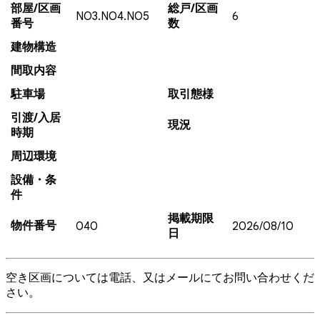
部屋/区画
総戸/区画
NO3.NO4.NO5
6
番号
数
建物構造
間取内容
駐車場
取引態様
引渡/入居
現況
時期
周辺環境
設備・条
件
掲載期限
物件番号
040
2026/08/10
日
空き区画については電話、又はメールにてお問い合わせくだ
さい。