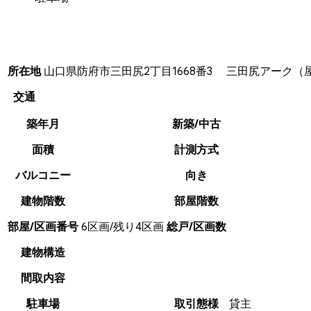
所在地
山口県防府市三田尻2丁目1668番3 三田尻アーク（
交通
築年月
新築/中古
面積
計測方式
バルコニー
向き
建物階数
部屋階数
部屋/区画番号
6区画/残り4区画
総戸/区画数
建物構造
間取内容
駐車場
取引態様
貸主