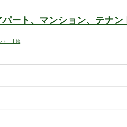
アパート、マンション、テナン
不動産の事ならお任せ下さい
ト、土地
不動産の事ならお任せ下さい