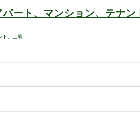
アパート、マンション、テナン
不動産の事ならお任せ下さい
ト、土地
不動産の事ならお任せ下さい