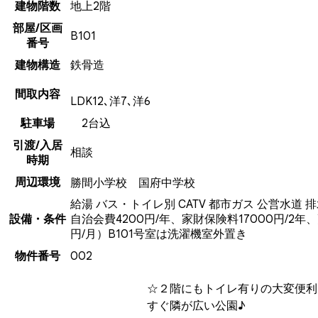
建物階数
地上2階
部屋/区画
B101
番号
建物構造
鉄骨造
間取内容
LDK12､洋7､洋6
駐車場
2台込
引渡/入居
相談
時期
周辺環境
勝間小学校 国府中学校
給湯
バス・トイレ別
CATV
都市ガス
公営水道
排
設備・条件
自治会費4200円/年、家財保険料17000円/2年、
円/月）B101号室は洗濯機室外置き
物件番号
002
☆２階にもトイレ有りの大変便利
すぐ隣が広い公園♪