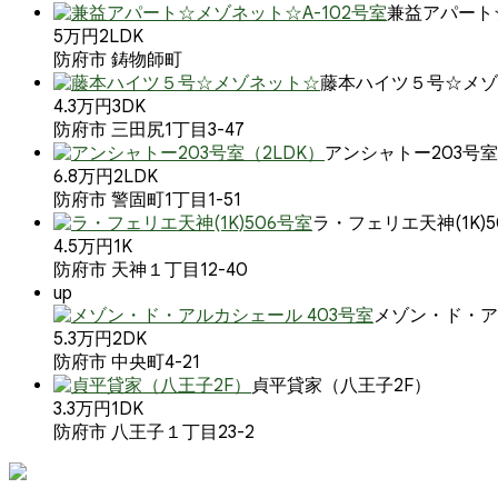
兼益アパート☆
5万円
2LDK
防府市 鋳物師町
藤本ハイツ５号☆メゾ
4.3万円
3DK
防府市 三田尻1丁目3-47
アンシャトー203号室
6.8万円
2LDK
防府市 警固町1丁目1-51
ラ・フェリエ天神(1K)5
4.5万円
1K
防府市 天神１丁目12-40
up
メゾン・ド・ア
5.3万円
2DK
防府市 中央町4-21
貞平貸家（八王子2F）
3.3万円
1DK
防府市 八王子１丁目23-2