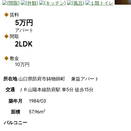
賃料
5万円
アパート
間取
2LDK
敷金
10万円
所在地
山口県防府市鋳物師町 兼益アパート
交通
ＪＲ山陽本線防府駅 車5分 徒歩15分
築年月
1984/03
面積
57.96m²
バルコニー