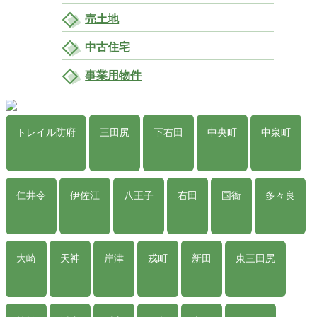
売土地
中古住宅
事業用物件
トレイル防府
三田尻
下右田
中央町
中泉町
仁井令
伊佐江
八王子
右田
国衙
多々良
大崎
天神
岸津
戎町
新田
東三田尻