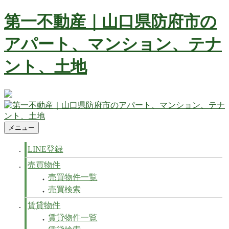
コ
第一不動産｜山口県防府市の
ン
テ
アパート、マンション、テナ
ン
ツ
ント、土地
へ
ス
キ
ッ
防府市の不動産 賃貸、マンション、アパート、テナントなど
プ
不動産の事ならお任せ下さい
メニュー
第一不動産｜山口県防府市のアパート、マンション、テナン
防府市の不動産 賃貸、マンション、アパート、テナントなど
ト、土地
不動産の事ならお任せ下さい
LINE登録
売買物件
売買物件一覧
売買検索
賃貸物件
賃貸物件一覧