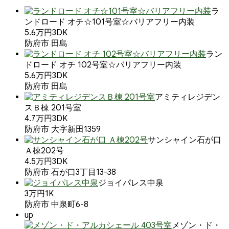
ラ
ンドロード オチ☆101号室☆バリアフリー内装
5.6万円
3DK
防府市 田島
ラン
ドロード オチ 102号室☆バリアフリー内装
5.6万円
3DK
防府市 田島
アミティレジデン
スＢ棟 201号室
4.7万円
3DK
防府市 大字新田1359
サンシャイン石が口
Ａ棟202号
4.5万円
3DK
防府市 石が口3丁目13-38
ジョイパレス中泉
3万円
1K
防府市 中泉町6-8
up
メゾン・ド・