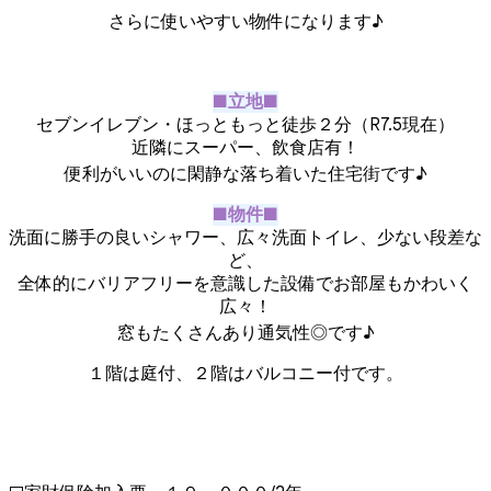
さらに使いやすい物件になります♪
■立地■
セブンイレブン・ほっともっと徒歩２分（R7.5現在）
近隣にスーパー、飲食店有！
便利がいいのに閑静な落ち着いた住宅街です♪
■物件■
洗面に勝手の良いシャワー、広々洗面トイレ、少ない段差な
ど、
全体的にバリアフリーを意識した設備でお部屋もかわいく
広々！
窓もたくさんあり通気性◎です♪
１階は庭付、２階はバルコニー付です。