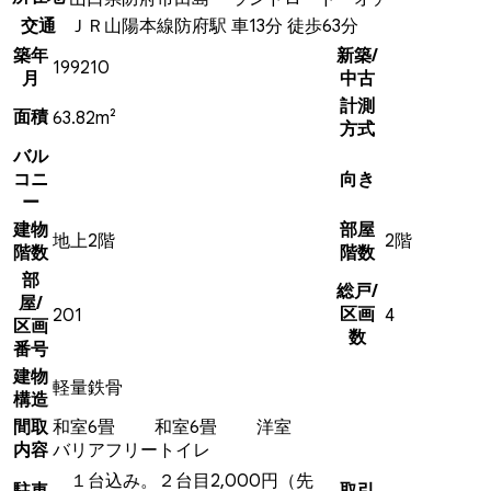
交通
ＪＲ山陽本線防府駅 車13分 徒歩63分
築年
新築/
199210
月
中古
計測
面積
63.82m²
方式
バル
コニ
向き
ー
建物
部屋
地上2階
2階
階数
階数
部
総戸/
屋/
区画
201
4
区画
数
番号
建物
軽量鉄骨
構造
間取
和室6畳 和室6畳 洋室
内容
バリアフリートイレ
１台込み。２台目2,000円（先
駐車
取引