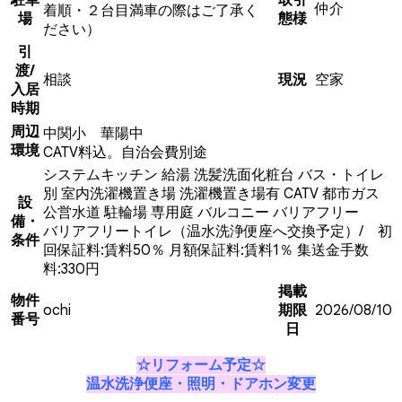
仲介
着順・２台目満車の際はご了承く
場
態様
ださい）
引
渡/
相談
現況
空家
入居
時期
周辺
中関小 華陽中
環境
CATV料込。自治会費別途
システムキッチン
給湯
洗髪洗面化粧台
バス・トイレ
別
室内洗濯機置き場
洗濯機置き場有
CATV
都市ガス
設
公営水道
駐輪場
専用庭
バルコニー
バリアフリー
備・
バリアフリートイレ（温水洗浄便座へ交換予定）/ 初
条件
回保証料:賃料50％ 月額保証料:賃料1％ 集送金手数
料:330円
掲載
物件
ochi
期限
2026/08/10
番号
日
☆リフォーム予定☆
温水洗浄便座・照明・ドアホン変更